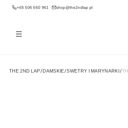
+48 506 660 961
shop@the2ndlap.pl
Menu
THE 2ND LAP
DAMSKIE
SWETRY I MARYNARKI
TH