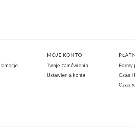
stopce
MOJE KONTO
PŁATN
klamacje
Twoje zamówienia
Formy 
Ustawienia konta
Czas i
Czas r