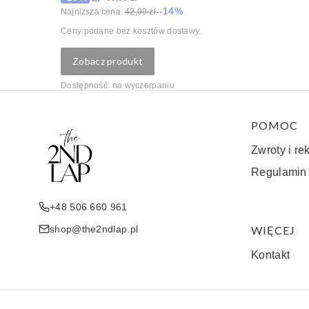
--14%
Najniższa cena:
42,00 zł
Ceny podane bez kosztów dostawy.
Zobacz produkt
Dostępność:
na wyczerpaniu
Linki w 
POMOC
Zwroty i re
Regulamin
+48 506 660 961
shop@the2ndlap.pl
WIĘCEJ
Kontakt