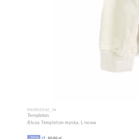
KN/09/25/d2_34
Templeton
Bluza Templeton męska, L nowa
Cena promocyjna
48,00 zł
-20%
60,00 zł