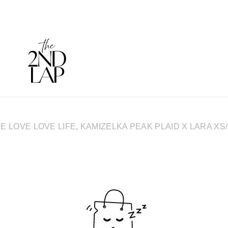
E LOVE LOVE LIFE, KAMIZELKA PEAK PLAID X LARA XS