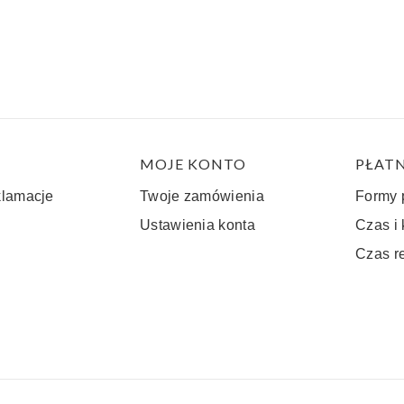
stopce
MOJE KONTO
PŁATN
klamacje
Twoje zamówienia
Formy 
Ustawienia konta
Czas i
Czas r