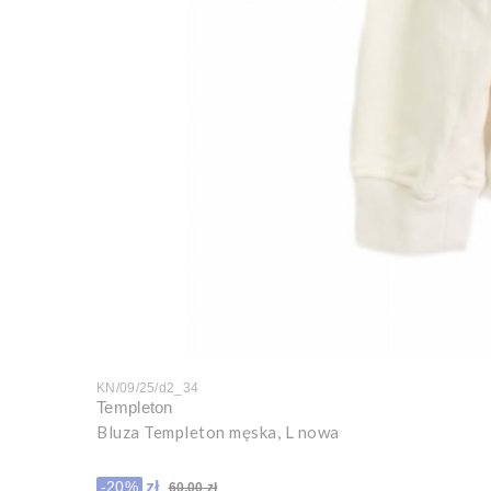
KN/09/25/d2_34
Templeton
Bluza Templeton męska, L nowa
Cena promocyjna
48,00 zł
-20%
60,00 zł