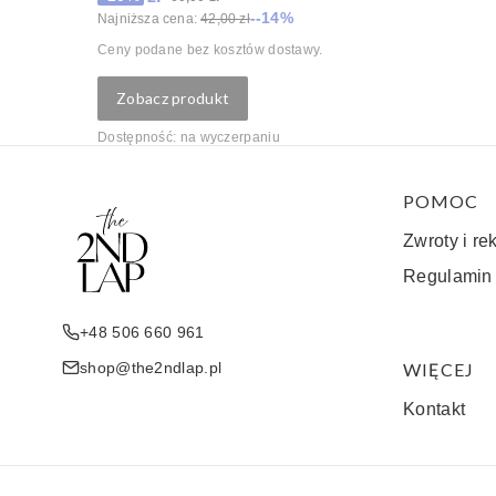
--14%
Najniższa cena:
42,00 zł
Ceny podane bez kosztów dostawy.
Zobacz produkt
Dostępność:
na wyczerpaniu
Linki w 
POMOC
Zwroty i re
Regulamin
+48 506 660 961
shop@the2ndlap.pl
WIĘCEJ
Kontakt