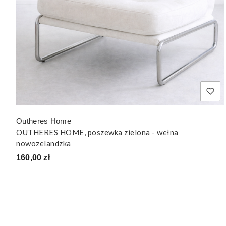
Outheres Home
OUTHERES HOME, poszewka zielona - wełna
nowozelandzka
Cena
160,00 zł