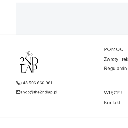
Linki w 
POMOC
Zwroty i re
Regulamin
+48 506 660 961
shop@the2ndlap.pl
WIĘCEJ
Kontakt