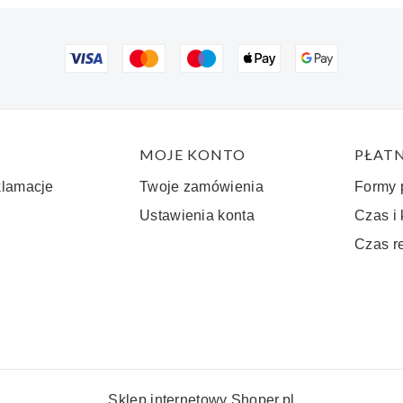
stopce
MOJE KONTO
PŁATN
klamacje
Twoje zamówienia
Formy 
Ustawienia konta
Czas i
Czas r
Sklep internetowy
Shoper.pl