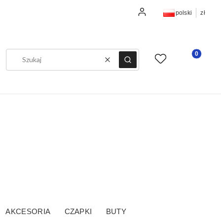
Zaloguj się
polski
zł
Produkty w
Ulubione
Koszyk
Wyczyść
Szukaj
AKCESORIA
CZAPKI
BUTY