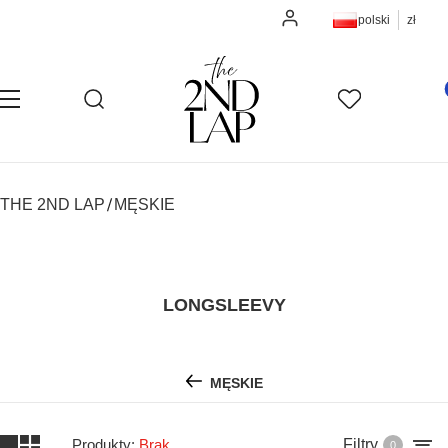
Zaloguj się
polski
zł
Pro
Otwórz wyszukiwarkę
Szukaj
Menu
Ulubione
K
THE 2ND LAP
MĘSKIE
LONGSLEEVY
MĘSKIE
Produkty:
Brak
Filtry
0