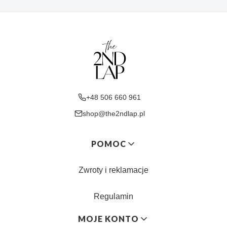
+48 506 660 961
shop@the2ndlap.pl
Linki w stopce
POMOC
Zwroty i reklamacje
Regulamin
MOJE KONTO