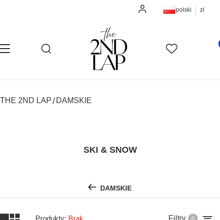
Zaloguj się
polski
zł
Pro
Otwórz wyszukiwarkę
Szukaj
Menu
Ulubione
K
THE 2ND LAP
DAMSKIE
SKI & SNOW
DAMSKIE
Produkty:
Brak
Filtry
0