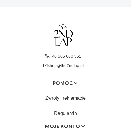
+48 506 660 961
shop@the2ndlap.pl
Linki w stopce
POMOC
Zwroty i reklamacje
Regulamin
MOJE KONTO